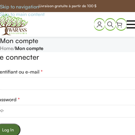
Skip to navigation
Livraison gratuite à partir de 100 $
Skip to main content
Mon compte
Home
/
Mon compte
e connecter
entifiant ou e-mail
*
assword
*
Log In